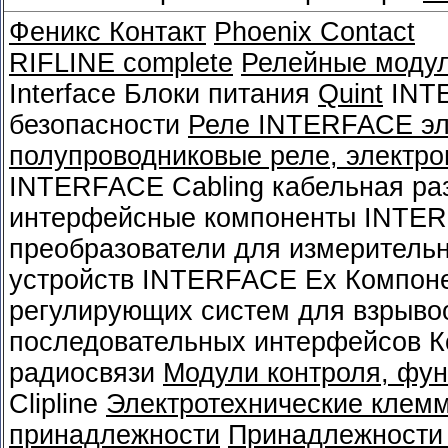
Феникс Контакт
Phoenix Contact
RIFLINE complete
Релейные моду
Interface Блоки питания
Quint
INTE
безопасности
Реле INTERFACE эл
полупроводниковые реле, электро
INTERFACE Cabling кабельная ра
интерфейсные компоненты INTE
преобразователи для измеритель
устройств INTERFACE Ex Компон
регулирующих систем для взрыво
последовательных интерфейсов 
радиосвязи
Модули контроля, фун
Clipline
Электротехнические клем
принадлежности
Принадлежности 