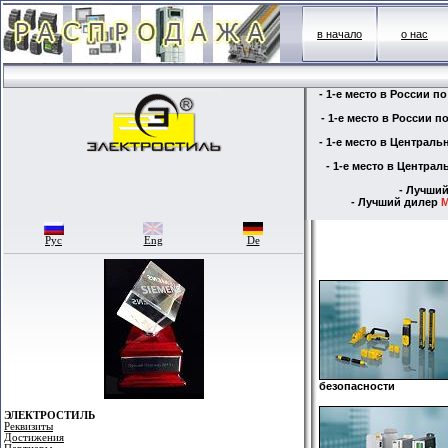
в начало
о нас
- 1-е место в России 
- 1-е место в России 
- 1-е место в Централ
- 1-е место в Центр
- Лучши
- Лучший дилер
M
Рус
Eng
De
безопасности
ЭЛЕКТРОСТИЛЬ
Реквизиты
Достижения