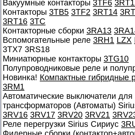
Вакуумные контакторы
3TF6
3RT1
Контакторы
3TB5
3TF2
3RT14
3RT
3RT16
3TC
Контакторные сборки
3RA13
3RA1
Вспомогательные реле
3RH1
LZX
3TX7 3RS18
Миниатюрные контакторы
3TG10
Полупроводниковые реле и полуп
Новинка!
Компактные гибридные 
3RM1
Автоматические выключатели для 
трансформаторов (Автоматы) Siri
3RV16
3RV17
3RV20
3RV21
3RV2
Реле перегрузки Sirius Сириус
3R
Фидерные сборки (контактор+автом