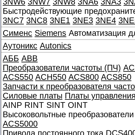
3NW6
3NW7
3NW8
3NA6
3NA3
3N
Быстродействующие предохраните
3NC7
3NC8
3NE1
3NE3
3NE4
3NE
Сименс
Siemens
Автоматизация д
Аутоникс
Autonics
АББ
ABB
Преобразователи частоты (ПЧ)
AC
ACS550
ACH550
ACS800
ACS850
Запчасти к преобразователя часто
Силовые платы
Платы управлени
AINP RINT SINT OINT
Высоковольтные преобразователи
ACS5000
Привода постоянного тока
DCS40