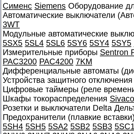
Сименс
Siemens
Оборудование дл
Автоматические выключатели (Авт
3WT
Модульные автоматические выклю
5SX5
5SL4
5SL6
5SY6
5SY4
5SY5
Измерительные приборы
Sentron
PAC3200
PAC4200
7KM
Дифференциальные автоматы (д
Устройства защитного отключения
Цифровые таймеры (реле времен
Шкафы токораспределения
Sivac
Розетки и выключатели Delta Дел
Предохранители (плавкие вставки
5SH4
5SH5
5SA2
5SB2
5SB3
5SC