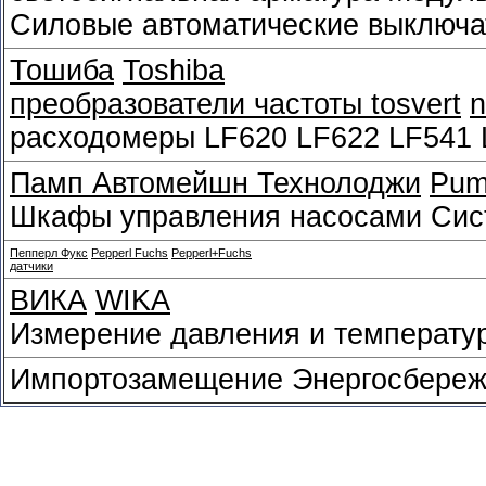
Силовые автоматические выключа
Тошиба
Toshiba
преобразователи частоты tosvert
расходомеры LF620 LF622 LF541 
Памп Автомейшн Технолоджи
Pum
Шкафы управления насосами Сис
Пепперл Фукс
Pepperl Fuchs
Pepperl+Fuchs
датчики
ВИКА
WIKA
Измерение давления и температу
Импортозамещение Энергосбереж