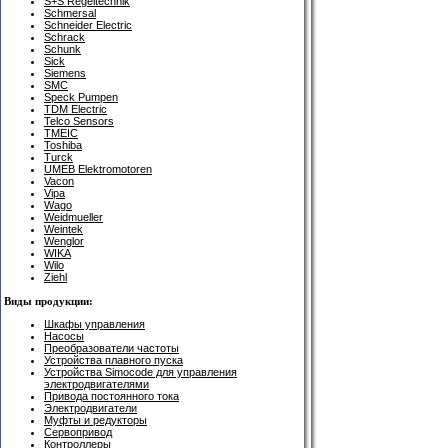
S+S Regeltechnik
Schmersal
Schneider Electric
Schrack
Schunk
Sick
Siemens
SMC
Speck Pumpen
TDM Electric
Telco Sensors
TMEIC
Toshiba
Turck
UMEB Elektromotoren
Vacon
Vipa
Wago
Weidmueller
Weintek
Wenglor
WIKA
Wilo
Ziehl
Виды продукции:
Шкафы управления
Насосы
Преобразователи частоты
Устройства плавного пуска
Устройства Simocode для управления
электродвигателями
Привода постоянного тока
Электродвигатели
Муфты и редукторы
Сервопривод
Контроллеры