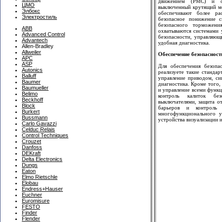
движением (PMC) и ос
ЦМО
выключенный крутящий м
Элбокс
обеспечивают более ра
Электростиль
безопасное понижение с
безопасного торможени
ABB
охватываются системами 
Advanced Control
безопасности, управляющ
Advantech
удобная диагностика.
Allen-Bradley
Allweiler
Обеспечение безопаснос
APC
ASP
Для обеспечения безопа
Autonics
реализуете такие станда
Balluff
управление приводом, си
Baumer
диагностика. Кроме того,
Baumueller
и управление всеми функц
Belimo
контроль калиток бе
Beckhoff
выключателями, защита о
Block
барьеров и контроль 
Burkert
многофункционального у
Bussmann
устройства визуализации 
Carlo Gavazzi
Celduc Relais
Control Techniques
Crouzet
Danfoss
DEKraft
Delta Electronics
Dungs
Eaton
Elmo Rietschle
Elobau
Endress+Hauser
Euchner
Euromisure
FESTO
Finder
Flender