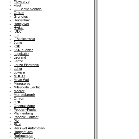
Flowserve
Flygt
GE Bently Nevada
Gefran
Grundfos
Heidenhain
Honeywell
Hydac
IDEC
IEK
IFM electronic
Jumo
KSB
KSR Kuebler
Lappkabel
Legrand
Lenze
Leuze Electronic
Loher
Lowara
MDEXX
Mean Well
Microsonic
Mitsubishi Electric
Moeller
Murrelektronik
Omron
ONI
Oriental Motor
Pepperl+Fuchs
Pfannenberg
Phoenix Contact
Pilz
Rittal
Rockwell Automation
RuggedCom
Rurhpumpen