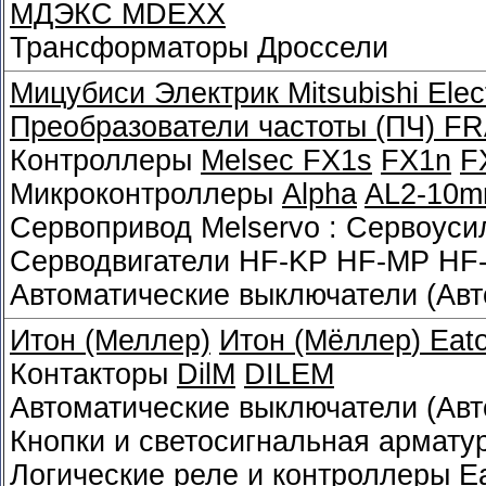
МДЭКС MDEXX
Трансформаторы Дроссели
Мицубиси Электрик
Mitsubishi Elec
Преобразователи частоты (ПЧ)
FR
Контроллеры
Melsec FX1s
FX1n
F
Микроконтроллеры
Alpha
AL2-10m
Сервопривод Melservo : Сервоус
Серводвигатели HF-KP HF-MP HF
Автоматические выключатели (Ав
Итон (Меллер)
Итон (Мёллер
)
Eato
Контакторы
DilM
DILEM
Автоматические выключатели (Ав
Кнопки и светосигнальная армату
Логические реле и контроллеры
E