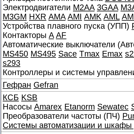
Электродвигатели
M2AA
3GAA
M3
M3GM
HXR
AMA
AMI
AMK
AML
AM
Устройства плавного пуска (УПП)
Контакторы
A
AF
Автоматические выключатели (Ав
MS450
MS495
Sace
Tmax
Emax
s2
s293
Контроллеры и системы управле
Гефран
Gefran
КСБ
KSB
Насосы
Amarex
Etanorm
Sewatec
Преобразователи частоты (ПЧ)
Pu
Системы автоматизации и шкафы 