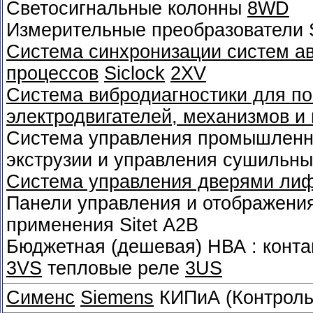
Светосигнальные колонны
8WD
Измерительные преобразователи 
Система синхронизации систем а
процессов
Siclock
2XV
Система вибродиагностики для по
электродвигателей, механизмов и
Система управления промышленн
экструзии и управления сушильн
Система управления дверями лифт
Панели управления и отображени
применения Sitet A2B
Бюджетная (дешевая) НВА : конт
3VS
тепловые реле
3US
Сименс
Siemens
КИПиА (Контроль