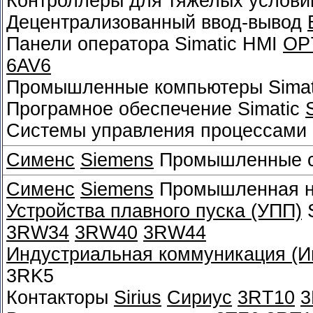
Контроллеры для тяжелых услови
Децентрализованный ввод-вывод
Панели оператора Simatic HMI
OP
6AV6
Промышленные компьютеры Sima
Програмное обеспечение Simatic
Системы управления процессами 
Сименс
Siemens
Промышленные с
Сименс
Siemens
Промышленная ни
Устройства плавного пуска (УПП)
S
3RW34
3RW40
3RW44
Индустриальная коммуникация (Ин
3RK5
Контакторы
Sirius
Сириус
3RT10
3