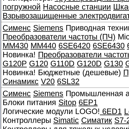
погружной
Насосные станции
Шка
Взрывозащищенные электродвига
Сименс
Siemens
Приводная техни
Преобразователи частоты (ПЧ)
Mic
MM430
MM440
6SE6420
6SE6430
Новинка!
Преобразователи частот
G120P
G120
G110D
G120D
G130
Новинка! Бюджетные (дешевые)
П
Синамикс
V20
6SL32
Сименс
Siemens
Промышленная а
Блоки питания
Sitop
6EP1
Логические модули LOGO!
6ED1
L
Контроллеры
Simatic
Симатик
S7-