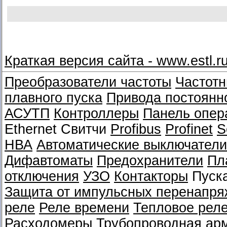
Краткая версия сайта - www.estl.r
Преобразователи частоты
Частотн
плавного пуска
Привода постоянно
АСУТП
Контроллеры
Панель опер
Ethernet Свитчи
Profibus
Profinet
S
НВА
Автоматические выключатели
Дифавтоматы
Предохранители
Пл
отключения
УЗО
Контакторы
Пуск
Защита от импульсных перенапря
реле
Реле времени
Тепловое рел
Расходомеры
Трубопроводная ар