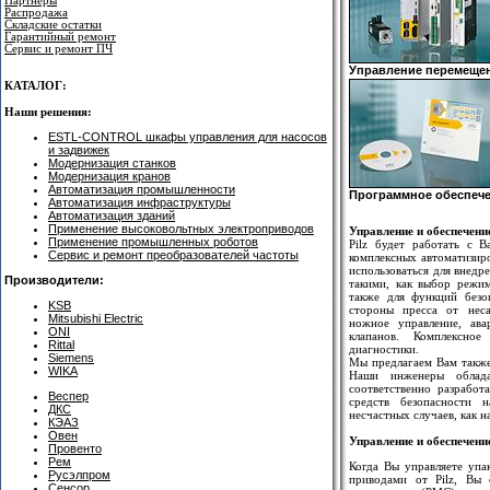
Партнеры
Распродажа
Складские остатки
Гарантийный ремонт
Сервис и ремонт ПЧ
Управление перемеще
КАТАЛОГ:
Наши решения:
ESTL-CONTROL шкафы управления для насосов
и задвижек
Модернизация станков
Модернизация кранов
Автоматизация промышленности
Программное обеспеч
Автоматизация инфраструктуры
Автоматизация зданий
Применение высоковольтных электроприводов
Управление и обеспечени
Применение промышленных роботов
Pilz будет работать с 
Сервис и ремонт преобразователей частоты
комплексных автоматизир
использоваться для внедр
Производители:
такими, как выбор режим
также для функций безо
KSB
стороны пресса от неса
Mitsubishi Electric
ножное управление, ава
ONI
клапанов. Комплексное
Rittal
диагностики.
Siemens
Мы предлагаем Вам также
WIKA
Наши инженеры облада
соответственно разработ
Веспер
средств безопасности 
ДКС
несчастных случаев, как н
КЭАЗ
Овен
Управление и обеспечен
Провенто
Рем
Когда Вы управляете упа
Русэлпром
приводами от Pilz, Вы 
Сенсор