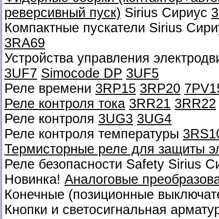
реверсивный пуск)
Sirius Сириус
Компактные пускатели Sirius Сир
3RA69
Устройства управления электрод
3UF7
Simocode DP
3UF5
Реле времени
3RP15
3RP20
7PV1
Реле контроля тока
3RR21
3RR22
Реле контроля
3UG3
3UG4
Реле контроля температуры
3RS1
Термисторные реле для защиты э
Реле безопасности Safety Sirius 
Новинка!
Аналоговые преобразов
Конечные (позиционные выключат
Кнопки и светосигнальная армату