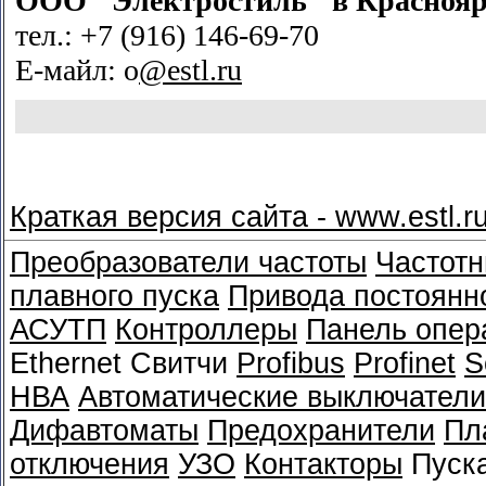
ООО "Электростиль" в
Краснояр
тел.: +7 (916) 146-69-70
Е-майл: o
@estl.ru
Краткая версия сайта - www.estl.r
Преобразователи частоты
Частотн
плавного пуска
Привода постоянно
АСУТП
Контроллеры
Панель опер
Ethernet Свитчи
Profibus
Profinet
S
НВА
Автоматические выключатели
Дифавтоматы
Предохранители
Пл
отключения
УЗО
Контакторы
Пуск