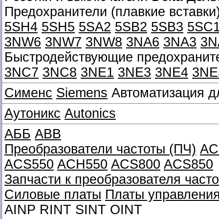
Предохранители (плавкие вставки
5SH4
5SH5
5SA2
5SB2
5SB3
5SC
3NW6
3NW7
3NW8
3NA6
3NA3
3N
Быстродействующие предохраните
3NC7
3NC8
3NE1
3NE3
3NE4
3NE
Сименс
Siemens
Автоматизация д
Аутоникс
Autonics
АББ
ABB
Преобразователи частоты (ПЧ)
AC
ACS550
ACH550
ACS800
ACS850
Запчасти к преобразователя часто
Силовые платы
Платы управлени
AINP RINT SINT OINT