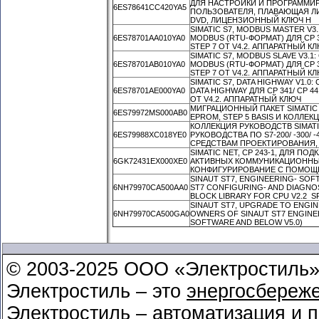
ДЛЯ НАСТРОЙКИ И ПРОГРАММИ
6ES78641CC420YA5
ПОЛЬЗОВАТЕЛЯ, ПЛАВАЮЩАЯ ЛИЦ
DVD, ЛИЦЕНЗИОННЫЙ КЛЮЧ Н
SIMATIC S7, MODBUS MASTER V
6ES78701AA010YA0
MODBUS (RTU-ФОРМАТ) ДЛЯ CP 341
STEP 7 ОТ V4.2. АППАРАТНЫЙ КЛ
SIMATIC S7, MODBUS SLAVE V3
6ES78701AB010YA0
MODBUS (RTU-ФОРМАТ) ДЛЯ CP 341
STEP 7 ОТ V4.2. АППАРАТНЫЙ КЛ
SIMATIC S7, DATA HIGHWAY V1
6ES78701AE000YA0
DATA HIGHWAY ДЛЯ CP 341/ CP 44
ОТ V4.2. АППАРАТНЫЙ КЛЮЧ
МИГРАЦИОННЫЙ ПАКЕТ SIMATIC
6ES79972MS000AB0
EPROM, STEP 5 BASIS И КОЛЛЕК
КОЛЛЕКЦИЯ РУКОВОДСТВ SIMATIC
6ES79988XC018YE0
РУКОВОДСТВА ПО S7-200/ -300/ -40
СРЕДСТВАМ ПРОЕКТИРОВАНИЯ, П
SIMATIC NET, CP 243-1, ДЛЯ ПОД
6GK72431EX000XE0
АКТИВНЫХ КОММУНИКАЦИОННЫХ С
КОНФИГУРИРОВАНИЕ С ПОМОЩЬЮ
SINAUT ST7, ENGINEERING- SOF
6NH79970CA500AA0
ST7 CONFIGURING- AND DIAGNOS
BLOCK LIBRARY FOR CPU V2.2 S
SINAUT ST7, UPGRADE TO ENGINE
6NH79970CA500GA0
OWNERS OF SINAUT ST7 ENGINEE
SOFTWARE AND BELOW V5.0)
© 2003-2025 ООО «Электростиль
Электростиль – это
энергосбереж
Электростиль – автоматизация и 