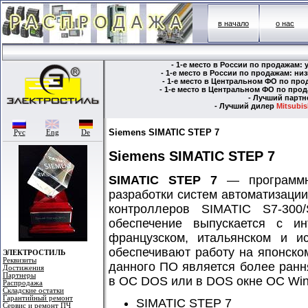
в начало
о нас
- 1-е место в России по продажам:
- 1-е место в России по продажам: н
- 1-е место в Центральном ФО по пр
- 1-е место в Центральном ФО по пр
- Лучший парт
- Лучший дилер
Mitsubish
Siemens SIMATIC STEP 7
Рус
Eng
De
Siemens SIMATIC STEP 7
SIMATIC STEP 7
— программн
разработки систем автоматизаци
контроллеров SIMATIC S7-300
обеспечение выпускается с ин
французском, итальянском и и
обеспечивают работу на японско
ЭЛЕКТРОСТИЛЬ
Реквизиты
данного ПО является более ран
Достижения
Партнеры
в ОС DOS или в DOS окне ОС Win
Распродажа
Складские остатки
Гарантийный ремонт
SIMATIC STEP 7
Сервис и ремонт ПЧ