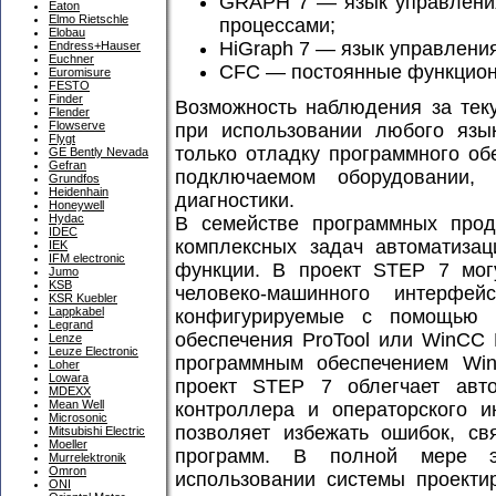
GRAPH 7 — язык управления
Eaton
Elmo Rietschle
процессами;
Elobau
HiGraph 7 — язык управления
Endress+Hauser
Euchner
CFC — постоянные функцион
Euromisure
FESTO
Finder
Возможность наблюдения за тек
Flender
Flowserve
при использовании любого язык
Flygt
только отладку программного об
GE Bently Nevada
Gefran
подключаемом оборудовании
Grundfos
Heidenhain
диагностики.
Honeywell
Hydac
В семействе программных прод
IDEC
комплексных задач автоматиза
IEK
IFM electronic
функции. В проект STEP 7 мог
Jumo
KSB
человеко-машинного интерфей
KSR Kuebler
Lappkabel
конфигурируемые с помощью п
Legrand
обеспечения ProTool или WinCC 
Lenze
Leuze Electronic
программным обеспечением Wi
Loher
Lowara
проект STEP 7 облегчает авто
MDEXX
Mean Well
контроллера и операторского и
Microsonic
позволяет избежать ошибок, св
Mitsubishi Electric
Moeller
программ. В полной мере э
Murrelektronik
Omron
использовании системы проекти
ONI