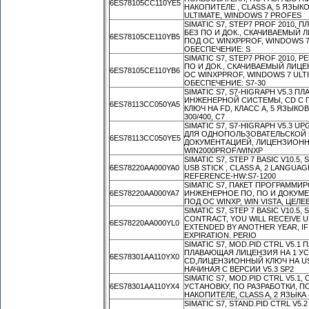
6ES78105CC110YE5
НАКОПИТЕЛЕ , CLASS A, 5 ЯЗЫКО
ULTIMATE, WINDOWS 7 PROFES
SIMATIC S7, STEP7 PROF 2010,
БЕЗ ПО И ДОК., СКАЧИВАЕМЫЙ ЛИ
6ES78105CE110YB5
ПОД ОС WINXPPROF, WINDOWS 7
ОБЕСПЕЧЕНИЕ: S
SIMATIC S7, STEP7 PROF 2010,
ПО И ДОК., СКАЧИВАЕМЫЙ ЛИЦЕН
6ES78105CE110YB6
ОС WINXPPROF, WINDOWS 7 ULT
ОБЕСПЕЧЕНИЕ: S7-30
SIMATIC S7, S7-HIGRAPH V5.
ИНЖЕНЕРНОЙ СИСТЕМЫ, CD С 
6ES78113CC050YA5
КЛЮЧ НА FD, КЛАСС A, 5 ЯЗЫКОВ 
300/400, C7
SIMATIC S7, S7-HIGRAPH V5.3
ДЛЯ ОДНОПОЛЬЗОВАТЕЛЬСКОЙ 
6ES78113CC050YE5
ДОКУМЕНТАЦИЕЙ, ЛИЦЕНЗИОННЫЙ К
WIN2000PROF/WINXP
SIMATIC S7, STEP 7 BASIC V10.5
6ES78220AA000YA0
USB STICK , CLASS A, 2 LANGUAG
REFERENCE-HW:S7-1200
SIMATIC S7, ПАКЕТ ПРОГРАММИР
6ES78220AA000YA7
ИНЖЕНЕРНОЕ ПО, ПО И ДОКУМЕНТ
ПОД ОС WINXP, WIN VISTA, ЦЕЛ
SIMATIC S7, STEP 7 BASIC V10.
CONTRACT, YOU WILL RECEIVE 
6ES78220AA000YL0
EXTENDED BY ANOTHER YEAR, IF
EXPIRATION. PERIO
SIMATIC S7, MOD.PID CTRL V5
ПЛАВАЮЩАЯ ЛИЦЕНЗИЯ НА 1 УС
6ES78301AA110YX0
CD,ЛИЦЕНЗИОННЫЙ КЛЮЧ НА USB-
НАЧИНАЯ С ВЕРСИИ V5.3 SP2
SIMATIC S7, MOD.PID CTRL V5.
6ES78301AA110YX4
УСТАНОВКУ, ПО РАЗРАБОТКИ, 
НАКОПИТЕЛЕ, CLASS A, 2 ЯЗЫКА 
SIMATIC S7, STAND.PID CTRL 