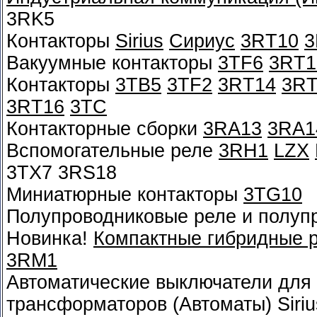
3RK5
Контакторы
Sirius
Сириус
3RT10
3
Вакуумные контакторы
3TF6
3RT1
Контакторы
3TB5
3TF2
3RT14
3RT
3RT16
3TC
Контакторные сборки
3RA13
3RA1
Вспомогательные реле
3RH1
LZX
3TX7 3RS18
Миниатюрные контакторы
3TG10
Полупроводниковые реле и полуп
Новинка!
Компактные гибридные 
3RM1
Автоматические выключатели для 
трансформаторов (Автоматы) Siri