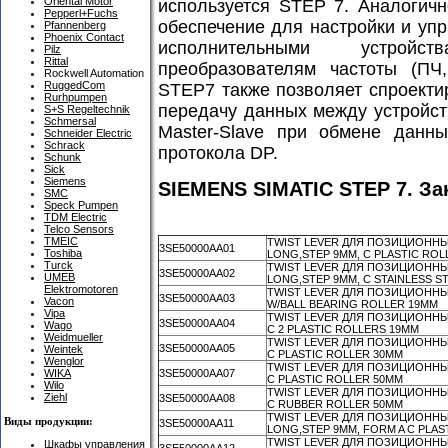
Oriental Motor
используется STEP 7. Аналогич
Pepperl+Fuchs
обеспечение для настройки и у
Pfannenberg
Phoenix Contact
исполнительными устройст
Pilz
Rittal
преобразователям частоты (ПЧ,
Rockwell Automation
RuggedCom
STEP7 также позволяет спроекти
Rurhpumpen
передачу данных между устройст
S+S Regeltechnik
Schmersal
Master-Slave при обмене данны
Schneider Electric
Schrack
протокола DP.
Schunk
Sick
Siemens
SIEMENS SIMATIC STEP 7. За
SMC
Speck Pumpen
TDM Electric
Telco Sensors
TMEIC
TWIST LEVER ДЛЯ ПОЗИЦИОННЫЙ
3SE50000AA01
Toshiba
LONG,STEP 9MM, C PLASTIC ROL
Turck
TWIST LEVER ДЛЯ ПОЗИЦИОННЫЙ
3SE50000AA02
UMEB
LONG,STEP 9MM, C STAINLESS S
Elektromotoren
TWIST LEVER ДЛЯ ПОЗИЦИОННЫЙ
3SE50000AA03
Vacon
W/BALL BEARING ROLLER 19MM
Vipa
TWIST LEVER ДЛЯ ПОЗИЦИОННЫЙ
3SE50000AA04
Wago
C 2 PLASTIC ROLLERS 19MM
Weidmueller
TWIST LEVER ДЛЯ ПОЗИЦИОННЫЙ
3SE50000AA05
Weintek
C PLASTIC ROLLER 30MM
Wenglor
TWIST LEVER ДЛЯ ПОЗИЦИОННЫЙ
3SE50000AA07
WIKA
C PLASTIC ROLLER 50MM
Wilo
TWIST LEVER ДЛЯ ПОЗИЦИОННЫЙ
Ziehl
3SE50000AA08
C RUBBER ROLLER 50MM
TWIST LEVER ДЛЯ ПОЗИЦИОННЫЙ
Виды продукции:
3SE50000AA11
LONG,STEP 9MM, FORM A C PLAS
TWIST LEVER ДЛЯ ПОЗИЦИОННЫЙ
Шкафы управления
3SE50000AA12