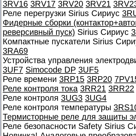
3RV16
3RV17
3RV20
3RV21
3RV2
Реле перегрузки Sirius Сириус
3R
Фидерные сборки (контактор+автом
реверсивный пуск)
Sirius Сириус
Компактные пускатели Sirius Сир
3RA69
Устройства управления электрод
3UF7
Simocode DP
3UF5
Реле времени
3RP15
3RP20
7PV1
Реле контроля тока
3RR21
3RR22
Реле контроля
3UG3
3UG4
Реле контроля температуры
3RS1
Термисторные реле для защиты э
Реле безопасности Safety Sirius 
Новинка!
Аналоговые преобразов