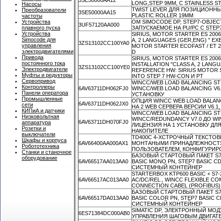
LONG,STEP 9MM, C STAINLESS S
Насосы
TWIST LEVER ДЛЯ ПОЗИЦИОННЫЙ
Преобразователи
3SE50000AA15
PLASTIC ROLLER 19MM
частоты
OM SIMOCODE DP, STEP7-OBJEC
Устройства
3UF57120AA000
ЗАПУСКАЕМОЕ НА PU/PC C STEP7
плавного пуска
Устройства
SIRIUS, MOTOR STARTER ES 2006
Simocode для
A, 2 LANGUAGES (GER,ENG) " E
3ZS13102CC100YA0
управления
MOTOR STARTER ECOFAST / ET 2
электродвигателями
D
Привода
SIRIUS, MOTOR STARTER ES 200
постоянного тока
INSTALLATION "CLASS A, 2 LANG
3ZS13102CC100YE0
Электродвигатели
REFERENCE HW: SIRIUS MOTOR S
Муфты и редукторы
INTO STEP 7 HW-CON И PT
Сервопривод
WINCC/WEB LOAD BALANCING ST
Контроллеры
6AV63711DH062FJ0
WINCC/WEB LOAD BALANCING V6
Панели оператора
УСТАНОВКУ
Промышленные
ОПЦИЯ WINCC WEB LOAD BALANC
6AV63711DH062JX0
сети
НА 2 WEB СЕРВЕРА ВЕРСИИ V6.1, 
КИПиА и датчики
WINCC/WEB LOAD BALANCING ST
Низковольтная
WINCC/REDUNDANCY V7.0 ДО WIN
6AV63711DH070FJ0
аппаратура
ЛИЦЕНЗИЯ НА 1 УСТАНОВКУ ДЛ
Розетки и
НАКОПИТЕЛЕ
выключатели
TD400C 4-ХСТРОЧНЫЙ ТЕКСТОВЫЙ
Шкафы и корпуса
6AV66400AA000AX1
МОНТАНЫМИ ПРИНАДЛЕЖНОСТЯ
Робототехника
ПОЛЬЗОВАТЕЛЕМ, КОНФИГУРИРОВ
Станки и станочное
БАЗОВЫЙ СТАРТОВЫЙ ПАКЕТ S7-1
оборудование
6AV66517AA013AA0
BASIC MONO PN, STEP7 BASIC
СИСТЕМНЫЙ КОНТЕЙНЕР
STARTERBOX KTP600 BASIC + S7-
6AV66517AC013AA0
AC/DC/REL., WINCC FLEXIBLE COM
CONNECTION CABEL (PROFIBUS)
БАЗОВЫЙ СТАРТОВЫЙ ПАКЕТ S7-1
6AV66517DA013AA0
BASIC COLOR PN, STEP7 BASIC
СИСТЕМНЫЙ КОНТЕЙНЕР
SIMATIC DP, ЭЛЕКТРОННЫЙ МОДУ
6ES71384DC000AB0
УПРАВЛЕНИЯ ШАГОВЫМ ДВИГАТЕ