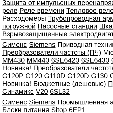
Защита от импульсных перенапря
реле
Реле времени
Тепловое рел
Расходомеры
Трубопроводная ар
погружной
Насосные станции
Шка
Взрывозащищенные электродвига
Сименс
Siemens
Приводная техни
Преобразователи частоты (ПЧ)
Mic
MM430
MM440
6SE6420
6SE6430
Новинка!
Преобразователи частот
G120P
G120
G110D
G120D
G130
Новинка! Бюджетные (дешевые)
П
Синамикс
V20
6SL32
Сименс
Siemens
Промышленная а
Блоки питания
Sitop
6EP1