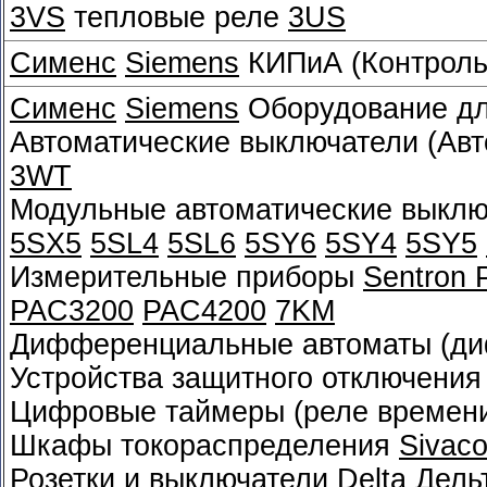
3VS
тепловые реле
3US
Сименс
Siemens
КИПиА (Контроль
Сименс
Siemens
Оборудование дл
Автоматические выключатели (Авт
3WT
Модульные автоматические выклю
5SX5
5SL4
5SL6
5SY6
5SY4
5SY5
Измерительные приборы
Sentron
PAC3200
PAC4200
7KM
Дифференциальные автоматы (д
Устройства защитного отключения
Цифровые таймеры (реле времен
Шкафы токораспределения
Sivac
Розетки и выключатели Delta Дел