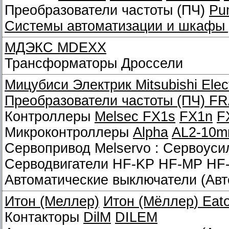
Преобразователи частоты (ПЧ)
Pu
Системы автоматизации и шкафы 
МДЭКС MDEXX
Трансформаторы Дроссели
Мицубиси Электрик
Mitsubishi Elec
Преобразователи частоты (ПЧ)
FR
Контроллеры
Melsec FX1s
FX1n
F
Микроконтроллеры
Alpha
AL2-10m
Сервопривод Melservo : Сервоус
Серводвигатели HF-KP HF-MP HF
Автоматические выключатели (Ав
Итон (Меллер)
Итон (Мёллер
)
Eato
Контакторы
DilM
DILEM