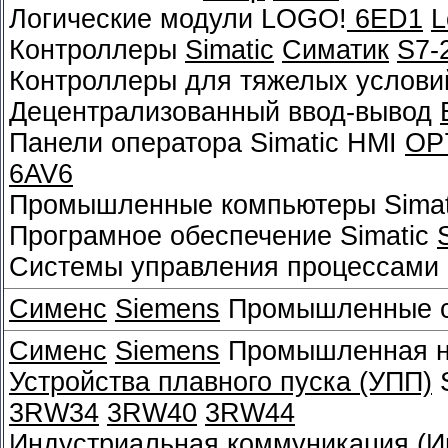
Логические модули LOGO!
6ED1
L
Контроллеры
Simatic
Симатик
S7-
Контроллеры для тяжелых услови
Децентрализованный ввод-вывод
Панели оператора Simatic HMI
OP
6AV6
Промышленные компьютеры Sima
Програмное обеспечение Simatic
Системы управления процессами 
Сименс
Siemens
Промышленные с
Сименс
Siemens
Промышленная ни
Устройства плавного пуска (УПП)
S
3RW34
3RW40
3RW44
Индустриальная коммуникация (Ин