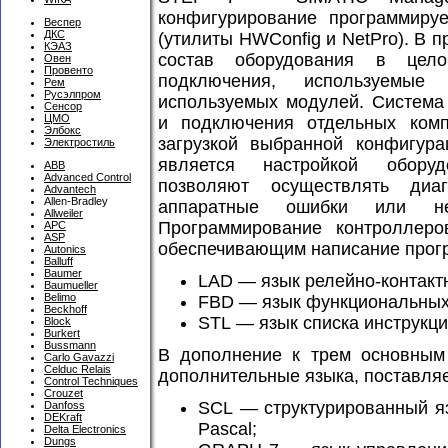
конфигурирование программируе
Веспер
ДКС
(утилиты HWConfig и NetPro). В 
КЭАЗ
состав оборудования в цел
Овен
Провенто
подключения, используемые
Рем
Русэлпром
используемых модулей. Система
Сенсор
ЦМО
и подключения отдельных комп
Элбокс
загрузкой выбранной конфигура
Электростиль
является настройкой оборуд
ABB
Advanced Control
позволяют осуществлять диаг
Advantech
Allen-Bradley
аппаратные ошибки или не
Allweiler
Программирование контроллеро
APC
ASP
обеспечивающим написание прогр
Autonics
Balluff
Baumer
LAD — язык релейно-контактн
Baumueller
Belimo
FBD — язык функциональных
Beckhoff
STL — язык списка инструкци
Block
Burkert
Bussmann
В дополнение к трем основным
Carlo Gavazzi
Celduc Relais
дополнительные языка, поставля
Control Techniques
Crouzet
SCL — структурированный яз
Danfoss
DEKraft
Pascal;
Delta Electronics
Dungs