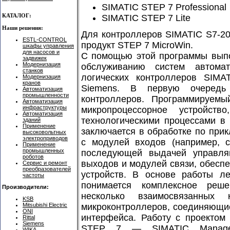
SIMATIC STEP 7 Professional
КАТАЛОГ:
SIMATIC STEP 7 Lite
Наши решения:
Для контроллеров SIMATIC S7-2
ESTL-CONTROL
продукт STEP 7 MicroWin.
шкафы управления
для насосов и
С помощью этой программы выпо
задвижек
Модернизация
обслуживанию систем автома
станков
логических контроллеров SIM
Модернизация
кранов
Siemens. В первую очередь
Автоматизация
промышленности
контроллеров. Программируемы
Автоматизация
инфраструктуры
микропроцессорное устройств
Автоматизация
технологическими процессами в
зданий
Применение
заключается в обработке по при
высоковольтных
электроприводов
с модулей входов (например, с
Применение
промышленных
последующей выдачей управля
роботов
выходов и модулей связи, обес
Сервис и ремонт
преобразователей
устройств. В основе работы л
частоты
понимается комплексное реше
Производители:
несколько взаимосвязанных
KSB
микроконтроллеров, соединяющие
Mitsubishi Electric
ONI
интерфейса. Работу с проектом
Rittal
Siemens
STEP 7 — SIMATIC Manager
WIKA