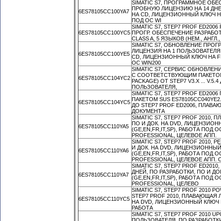
SIMATIC S7, ПРОГРАММНОЕ ОБЕ
ПРОБНУЮ ЛИЦЕНЗИЮ НА 14 ДНЕ
6ES78105CC100YA7
НА CD, ЛИЦЕНЗИОННЫЙ КЛЮЧ НА CD
ПОД ОС WI
SIMATIC S7, STEP7 PROF ED20
6ES78105CC100YC5
ПРОГР. ОБЕСПЕЧЕНИЕ РАЗРАБОТ
CLASS A, 5 ЯЗЫКОВ (НЕМ., АНГЛ.
SIMATIC S7, ОБНОВЛЕНИЕ ПРО
ЛИЦЕНЗИЯ НА 1 ПОЛЬЗОВАТЕЛЯ,
6ES78105CC100YE5
CD, ЛИЦЕНЗИОННЫЙ КЛЮЧ НА FD, C
ОС WIN200
SIMATIC S7, СЕРВИС ОБНОВЛЕН
С СООТВЕТСТВУЮЩИМ ПАКЕТОМ
6ES78105CC104YC2
PACKAGE) ОТ STEP7 V3.X ... V.
ПОЛЬЗОВАТЕЛЯ,
SIMATIC S7, STEP7 PROF ED20
ПАКЕТОМ SUS ES78105CC040YE2. 
6ES78105CC104YC5
ДО STEP7 PROF ED2006, ПЛАВА
ДОКУМЕНТА
SIMATIC S7, STEP7 PROF 2010,
ПО И ДОК. НА DVD, ЛИЦЕНЗИОН
6ES78105CC110YA5
(GE,EN,FR,IT,SP), РАБОТА ПОД 
PROFESSIONAL, ЦЕЛЕВОЕ АПП.
SIMATIC S7, STEP7 PROF 2010,
И ДОК. НА DVD, ЛИЦЕНЗИОННЫЙ
6ES78105CC110YA6
(GE,EN,FR,IT,SP), РАБОТА ПОД 
PROFESSIONAL, ЦЕЛЕВОЕ АПП. 
SIMATIC S7, STEP7 PROF ED20
ДНЕЙ, ПО РАЗРАБОТКИ, ПО И ДО
6ES78105CC110YA7
(GE,EN,FR,IT,SP), РАБОТА ПОД 
PROFESSIONAL, ЦЕЛЕВО
SIMATIC S7, STEP7 PROF 2010 PO
STEP7 PROF 2010, ПЛАВАЮЩАЯ 
6ES78105CC110YC5
НА DVD, ЛИЦЕНЗИОННЫЙ КЛЮЧ НА
РАБОТА
SIMATIC S7, STEP7 PROF 2010
ПОЛЬЗОВАТЕЛЯ, ПО РАЗРАБОТКИ