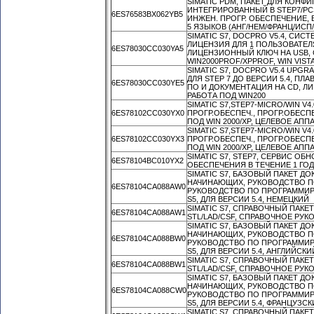
SIMATIC PDM, ПАКЕТ ДЛЯ КОН
ИНТЕГРИРОВАННЫЙ В STEP7/PCS
6ES76583BX062YB5
ИНЖЕН. ПРОГР. ОБЕСПЕЧЕНИЕ, Б
5 ЯЗЫКОВ (АНГ/НЕМ/ФРАНЦ/ИСП
SIMATIC S7, DOCPRO V5.4, СИ
ЛИЦЕНЗИЯ ДЛЯ 1 ПОЛЬЗОВАТЕЛЯ
6ES78030CC030YA5
ЛИЦЕНЗИОННЫЙ КЛЮЧ НА USB, CLA
WIN2000PROF/XPPROF, WIN VISTA
SIMATIC S7, DOCPRO V5.4 UP
ДЛЯ STEP 7 ДО ВЕРСИИ 5.4, П
6ES78030CC030YE5
ПО И ДОКУМЕНТАЦИЯ НА CD, ЛИЦ
РАБОТА ПОД WIN200
SIMATIC S7,STEP7-MICRO/WIN 
6ES78102CC030YX0
ПРОГР.ОБЕСПЕЧ., ПРОГР.ОБЕСПЕЧ.
ПОД WIN 2000/XP, ЦЕЛЕВОЕ АПП
SIMATIC S7,STEP7-MICRO/WIN 
6ES78102CC030YX3
ПРОГР.ОБЕСПЕЧ., ПРОГР.ОБЕСПЕЧ.
ПОД WIN 2000/XP, ЦЕЛЕВОЕ АПП
SIMATIC S7, STEP7, СЕРВИС 
6ES78104BC010YX2
ОБЕСПЕЧЕНИЯ В ТЕЧЕНИЕ 1 ГО
SIMATIC S7, БАЗОВЫЙ ПАКЕТ Д
НАЧИНАЮЩИХ, РУКОВОДСТВО П
6ES78104CA088AW0
РУКОВОДСТВО ПО ПРОГРАММИ
S5, ДЛЯ ВЕРСИИ 5.4, НЕМЕЦКИЙ
SIMATIC S7, СПРАВОЧНЫЙ ПАК
6ES78104CA088AW1
STL/LAD/CSF, СПРАВОЧНОЕ РУКО
SIMATIC S7, БАЗОВЫЙ ПАКЕТ Д
НАЧИНАЮЩИХ, РУКОВОДСТВО П
6ES78104CA088BW0
РУКОВОДСТВО ПО ПРОГРАММИ
S5, ДЛЯ ВЕРСИИ 5.4, АНГЛИЙСКИ
SIMATIC S7, СПРАВОЧНЫЙ ПАК
6ES78104CA088BW1
STL/LAD/CSF, СПРАВОЧНОЕ РУКО
SIMATIC S7, БАЗОВЫЙ ПАКЕТ Д
НАЧИНАЮЩИХ, РУКОВОДСТВО П
6ES78104CA088CW0
РУКОВОДСТВО ПО ПРОГРАММИ
S5, ДЛЯ ВЕРСИИ 5.4, ФРАНЦУЗС
SIMATIC S7, СПРАВОЧНЫЙ ПАК