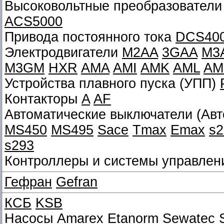
Высоковольтные преобразователи
ACS5000
Привода постоянного тока
DCS40
Электродвигатели
M2AA
3GAA
M3
M3GM
HXR
AMA
AMI
AMK
AML
AM
Устройства плавного пуска (УПП)
Контакторы
A
AF
Автоматические выключатели (Ав
MS450
MS495
Sace
Tmax
Emax
s2
s293
Контроллеры и системы управле
Гефран
Gefran
КСБ
KSB
Насосы
Amarex
Etanorm
Sewatec