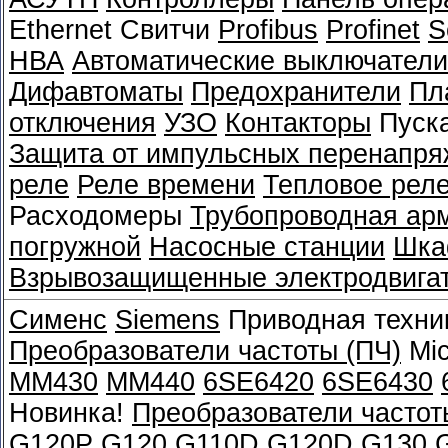
Ethernet Свитчи
Profibus
Profinet
S
НВА
Автоматические выключатели
Дифавтоматы
Предохранители
Пл
отключения
УЗО
Контакторы
Пуск
Защита от импульсных перенапря
реле
Реле времени
Тепловое рел
Расходомеры
Трубопроводная ар
погружной
Насосные станции
Шка
Взрывозащищенные электродвига
Сименс
Siemens
Приводная техни
Преобразователи частоты (ПЧ)
Mic
MM430
MM440
6SE6420
6SE6430
Новинка!
Преобразователи частот
G120P
G120
G110D
G120D
G130