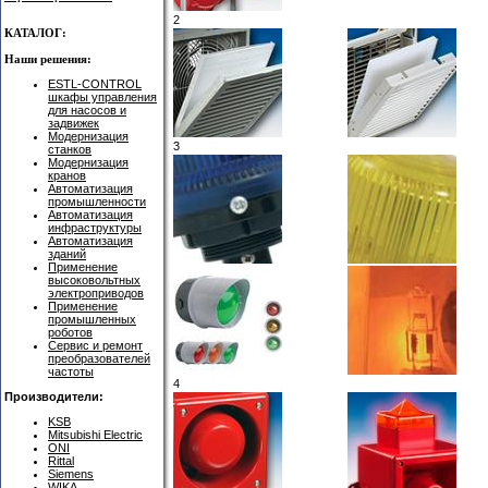
2
КАТАЛОГ:
Наши решения:
ESTL-CONTROL
шкафы управления
для насосов и
задвижек
Модернизация
3
станков
Модернизация
кранов
Автоматизация
промышленности
Автоматизация
инфраструктуры
Автоматизация
зданий
Применение
высоковольтных
электроприводов
Применение
промышленных
роботов
Сервис и ремонт
преобразователей
частоты
4
Производители:
KSB
Mitsubishi Electric
ONI
Rittal
Siemens
WIKA