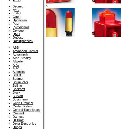
5
Веспер
ДКС
КЭАЗ
Овен
Провенто
Рем
Русэлпром
Сенсор
ЦМО
Элбокс
Электростиль
ABB
Advanced Control
Advantech
Allen-Bradley
Allweiler
APC
ASP
Autonics
Balluff
Baumer
Baumueller
Belimo
Beckhoff
Block
Burkert
Bussmann
Carlo Gavazzi
Celduc Relais
Control Techniques
Crouzet
Danfoss
DEKraft
Delta Electronics
Dungs