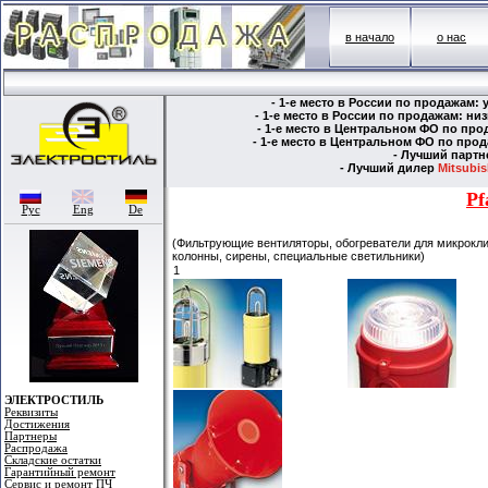
в начало
о нас
- 1-е место в России по продажам:
- 1-е место в России по продажам: н
- 1-е место в Центральном ФО по пр
- 1-е место в Центральном ФО по пр
- Лучший парт
- Лучший дилер
Mitsubish
Pf
Рус
Eng
De
(Фильтрующие вентиляторы, обогреватели для микрокл
колонны, сирены, специальные светильники)
1
ЭЛЕКТРОСТИЛЬ
Реквизиты
Достижения
Партнеры
Распродажа
Складские остатки
Гарантийный ремонт
Сервис и ремонт ПЧ