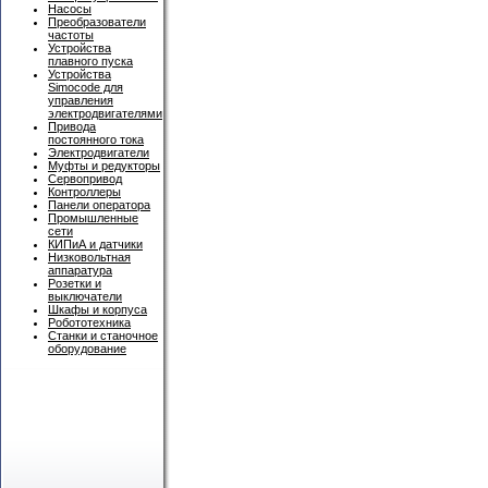
Насосы
Преобразователи
частоты
Устройства
плавного пуска
Устройства
Simocode для
управления
электродвигателями
Привода
постоянного тока
Электродвигатели
Муфты и редукторы
Сервопривод
Контроллеры
Панели оператора
Промышленные
сети
КИПиА и датчики
Низковольтная
аппаратура
Розетки и
выключатели
Шкафы и корпуса
Робототехника
Станки и станочное
оборудование