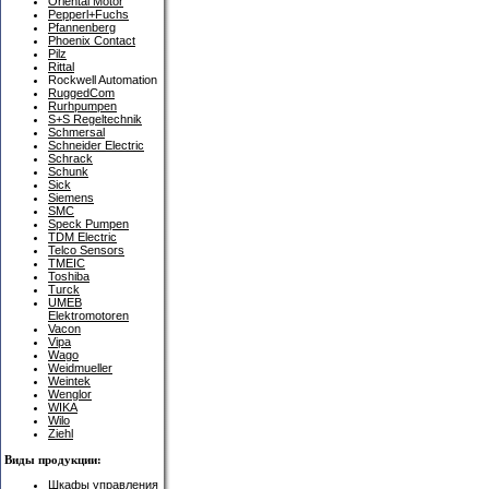
Oriental Motor
Pepperl+Fuchs
Pfannenberg
Phoenix Contact
Pilz
Rittal
Rockwell Automation
RuggedCom
Rurhpumpen
S+S Regeltechnik
Schmersal
Schneider Electric
Schrack
Schunk
Sick
Siemens
SMC
Speck Pumpen
TDM Electric
Telco Sensors
TMEIC
Toshiba
Turck
UMEB
Elektromotoren
Vacon
Vipa
Wago
Weidmueller
Weintek
Wenglor
WIKA
Wilo
Ziehl
Виды продукции:
Шкафы управления