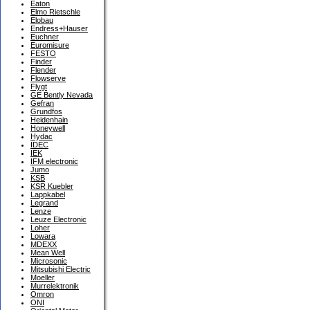
Eaton
Elmo Rietschle
Elobau
Endress+Hauser
Euchner
Euromisure
FESTO
Finder
Flender
Flowserve
Flygt
GE Bently Nevada
Gefran
Grundfos
Heidenhain
Honeywell
Hydac
IDEC
IEK
IFM electronic
Jumo
KSB
KSR Kuebler
Lappkabel
Legrand
Lenze
Leuze Electronic
Loher
Lowara
MDEXX
Mean Well
Microsonic
Mitsubishi Electric
Moeller
Murrelektronik
Omron
ONI