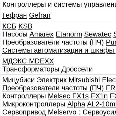
Контроллеры и системы управле
Гефран
Gefran
КСБ
KSB
Насосы
Amarex
Etanorm
Sewatec
Преобразователи частоты (ПЧ)
Pu
Системы автоматизации и шкафы 
МДЭКС MDEXX
Трансформаторы Дроссели
Мицубиси Электрик
Mitsubishi Elec
Преобразователи частоты (ПЧ)
FR
Контроллеры
Melsec FX1s
FX1n
F
Микроконтроллеры
Alpha
AL2-10m
Сервопривод Melservo : Сервоус