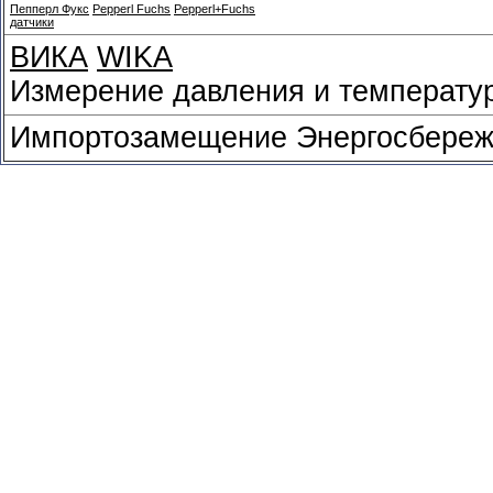
Пепперл Фукс
Pepperl Fuchs
Pepperl+Fuchs
датчики
ВИКА
WIKA
Измерение давления и температу
Импортозамещение Энергосбереж