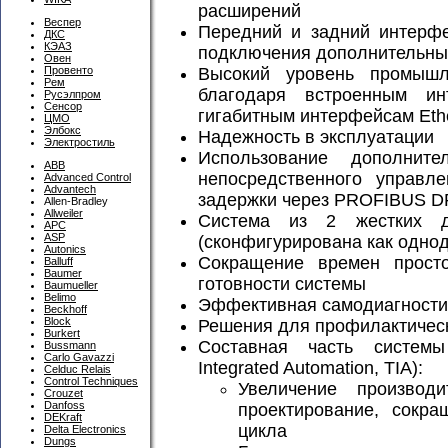
расширений
Веспер
Передний и задний интерфе
ДКС
КЭАЗ
подключения дополнительны
Овен
Высокий уровень промышл
Провенто
Рем
благодаря встроенным и
Русэлпром
Сенсор
гигабитным интерфейсам Eth
ЦМО
Элбокс
Надежность в эксплуатации
Электростиль
Использование дополнит
ABB
непосредственного управл
Advanced Control
Advantech
задержки через PROFIBUS D
Allen-Bradley
Allweiler
Система из 2 жестких 
APC
ASP
(сконфигурирована как одно
Autonics
Сокращение времен прост
Balluff
Baumer
готовности системы
Baumueller
Belimo
Эффективная самодиагностик
Beckhoff
Block
Решения для профилактичес
Burkert
Составная часть системы 
Bussmann
Carlo Gavazzi
Integrated Automation, TIA):
Celduc Relais
Control Techniques
Увеличение производ
Crouzet
Danfoss
проектирование, сокра
DEKraft
цикла
Delta Electronics
Dungs