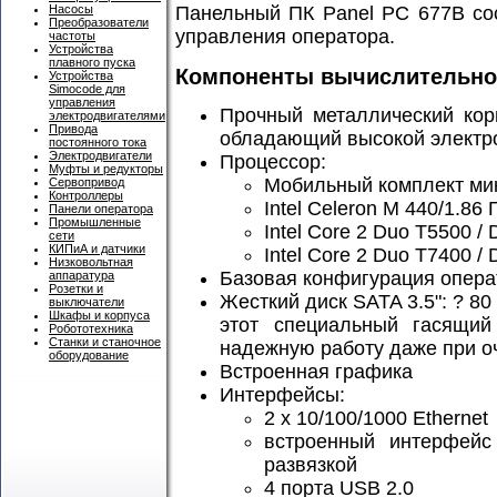
Насосы
Панельный ПК Panel PC 677B сос
Преобразователи
управления оператора.
частоты
Устройства
плавного пуска
Компоненты вычислительног
Устройства
Simocode для
управления
Прочный металлический кор
электродвигателями
Привода
обладающий высокой электр
постоянного тока
Электродвигатели
Процессор:
Муфты и редукторы
Мобильный комплект мик
Сервопривод
Контроллеры
Intel Celeron M 440/1.86 
Панели оператора
Промышленные
Intel Core 2 Duo T5500 /
сети
КИПиА и датчики
Intel Core 2 Duo T7400 / 
Низковольтная
Базовая конфигурация опера
аппаратура
Розетки и
Жесткий диск SATA 3.5": ? 80
выключатели
Шкафы и корпуса
этот специальный гасящий
Робототехника
Станки и станочное
надежную работу даже при о
оборудование
Встроенная графика
Интерфейсы:
2 x 10/100/1000 Ethernet
встроенный интерфейс
развязкой
4 порта USB 2.0