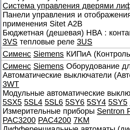
Система управления дверями лифт
Панели управления и отображени
применения Sitet A2B
Бюджетная (дешевая) НВА : конт
3VS
тепловые реле
3US
Сименс
Siemens
КИПиА (Контроль
Сименс
Siemens
Оборудование дл
Автоматические выключатели (Авт
3WT
Модульные автоматические выклю
5SX5
5SL4
5SL6
5SY6
5SY4
5SY5
Измерительные приборы
Sentron
PAC3200
PAC4200
7KM
Дифференциальные автоматы (д