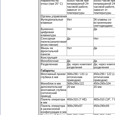
Наработка на
50000 часов при
50000 часов пр
отказ (при 25° C)
непрерывной 24-
непрерывной 24
часовой работе,
часовой работе,
зависит от
зависит от
температуры
температуры
Органы управления
Функциональные
Нет
36 клавиш со
клавиши
встроенными
светодиодами
Буквенно-
Нет
Да
цифровая
клавиатура
Сенсорная
Да
Нет
панель(аналоговая/
резистивная)
Мышь на
Нет
Да
фронтальной
панели
Конструкция
Моноблочная
Да
Да
Разделенная
Да; через комплект
Да; через компл
разделения
разделения
Габариты
Монтажный проем/
368x290 / 141 (с
450x290 / 122 (с
глубина в мм
оптическим
оптическим
приводом)
приводом)
Моноблок в мм
368x290x122
450x290x104
дополнительная
20 мм
20 мм
монтажная глубина
(оптический
привод)
Панель оператора
400x310 (7 HE)
483x310 (19", 7
в мм
Панель оператора
368x290x87
450x290x69
в разнесенной
конфигурации в мм