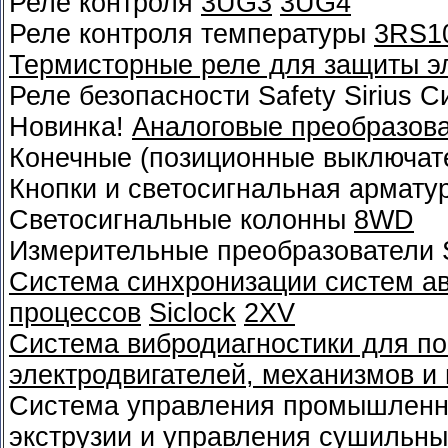
Реле контроля
3UG3
3UG4
Реле контроля температуры
3RS1
Термисторные реле для защиты э
Реле безопасности Safety Sirius 
Новинка!
Аналоговые преобразов
Конечные (позиционные выключат
Кнопки и светосигнальная армату
Светосигнальные колонны
8WD
Измерительные преобразователи 
Система синхронизации систем а
процессов
Siclock
2XV
Система вибродиагностики для по
электродвигателей, механизмов и
Система управления промышленн
экструзии и управления сушильн