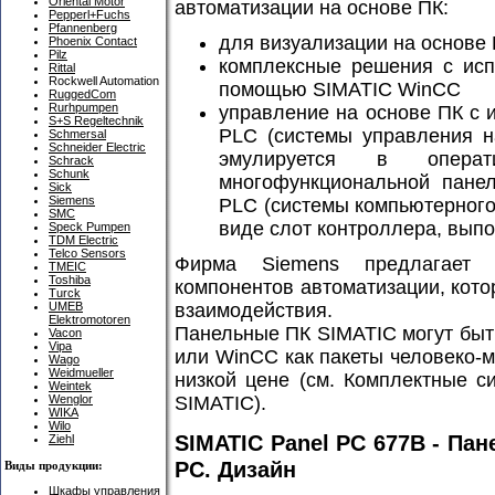
Oriental Motor
автоматизации на основе ПК:
Pepperl+Fuchs
Pfannenberg
для визуализации на основе
Phoenix Contact
Pilz
комплексные решения с исп
Rittal
Rockwell Automation
помощью SIMATIC WinCC
RuggedCom
Rurhpumpen
управление на основе ПК с 
S+S Regeltechnik
PLC (системы управления н
Schmersal
Schneider Electric
эмулируется в опера
Schrack
Schunk
многофункциональной панел
Sick
Siemens
PLC (системы компьютерного
SMC
виде слот контроллера, выпо
Speck Pumpen
TDM Electric
Telco Sensors
Фирма Siemens предлагает 
TMEIC
Toshiba
компонентов автоматизации, кот
Turck
взаимодействия.
UMEB
Elektromotoren
Панельные ПК SIMATIC могут быть
Vacon
Vipa
или WinCC как пакеты человеко-
Wago
Weidmueller
низкой цене (см. Комплектные 
Weintek
SIMATIC).
Wenglor
WIKA
Wilo
SIMATIC Panel PC 677B - Па
Ziehl
PC. Дизайн
Виды продукции:
Шкафы управления