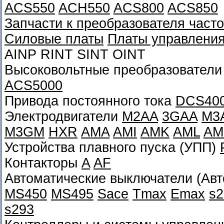
ACS550
ACH550
ACS800
ACS850
Запчасти к преобразователя часто
Силовые платы
Платы управлени
AINP RINT SINT OINT
Высоковольтные преобразователи
ACS5000
Привода постоянного тока
DCS40
Электродвигатели
M2AA
3GAA
M3
M3GM
HXR
AMA
AMI
AMK
AML
AM
Устройства плавного пуска (УПП)
Контакторы
A
AF
Автоматические выключатели (Ав
MS450
MS495
Sace
Tmax
Emax
s2
s293