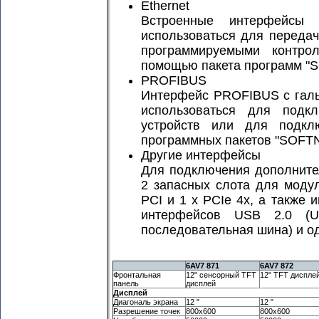
Ethernet
Встроенные интерфейсы E
использоваться для переда
программируемыми контро
помощью пакета программ "S
PROFIBUS
Интерфейс PROFIBUS с гальв
использоваться для подк
устройств или для подк
программных пакетов "SOFT
Другие интерфейсы
Для подключения дополните
2 запасных слота для модул
PCI и 1 x PCIe 4x, а также
интерфейсов USB 2.0 (Un
последовательная шина) и о
6AV7 871
6AV7 872
Фронтальная
12" сенсорный TFT
12" TFT диспле
панель
дисплей
Дисплей
Диагональ экрана
12 "
12 "
Разрешение точек
800x600
800x600