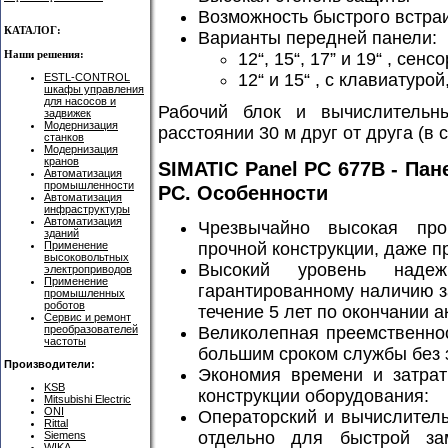
Возможность быстрого встра
КАТАЛОГ:
Варианты передней панели:
Наши решения:
12“, 15“, 17” и 19“ , се
12“ и 15“ , с клавиатуро
ESTL-CONTROL
шкафы управления
для насосов и
Рабочий блок и вычислительн
задвижек
Модернизация
расстоянии 30 м друг от друга (в 
станков
Модернизация
кранов
SIMATIC Panel PC 677B - Па
Автоматизация
промышленности
PC. Особенности
Автоматизация
инфраструктуры
Автоматизация
Чрезвычайно высокая про
зданий
прочной конструкции, даже п
Применение
высоковольтных
Высокий уровень надежн
электроприводов
Применение
гарантированному наличию з
промышленных
роботов
течение 5 лет по окончании 
Сервис и ремонт
Великолепная преемственно
преобразователей
частоты
большим сроком службы без 
Производители:
Экономия времени и затрат
KSB
конструкции оборудования:
Mitsubishi Electric
ONI
Операторский и вычислител
Rittal
отдельно для быстрой з
Siemens
WIKA