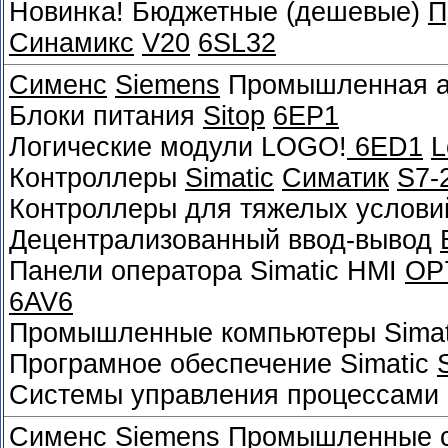
Новинка! Бюджетные (дешевые)
П
Синамикс
V20
6SL32
Сименс
Siemens
Промышленная а
Блоки питания
Sitop
6EP1
Логические модули LOGO!
6ED1
L
Контроллеры
Simatic
Симатик
S7-
Контроллеры для тяжелых услови
Децентрализованный ввод-вывод
Панели оператора Simatic HMI
OP
6AV6
Промышленные компьютеры Sima
Програмное обеспечение Simatic
Системы управления процессами 
Сименс
Siemens
Промышленные с