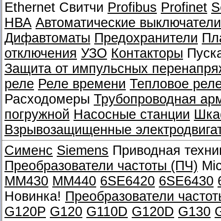
Ethernet Свитчи
Profibus
Profinet
S
НВА
Автоматические выключатели
Дифавтоматы
Предохранители
Пл
отключения
УЗО
Контакторы
Пуск
Защита от импульсных перенапря
реле
Реле времени
Тепловое рел
Расходомеры
Трубопроводная ар
погружной
Насосные станции
Шка
Взрывозащищенные электродвига
Сименс
Siemens
Приводная техни
Преобразователи частоты (ПЧ)
Mic
MM430
MM440
6SE6420
6SE6430
Новинка!
Преобразователи частот
G120P
G120
G110D
G120D
G130