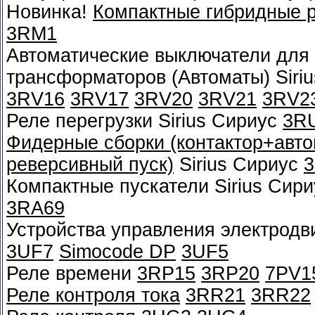
Новинка!
Компактные гибридные 
3RM1
Автоматические выключатели для 
трансформаторов (Автоматы) Siri
3RV16
3RV17
3RV20
3RV21
3RV2
Реле перегрузки Sirius Сириус
3R
Фидерные сборки (контактор+автом
реверсивный пуск)
Sirius Сириус
Компактные пускатели Sirius Сир
3RA69
Устройства управления электрод
3UF7
Simocode DP
3UF5
Реле времени
3RP15
3RP20
7PV1
Реле контроля тока
3RR21
3RR22