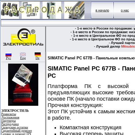
в начало
о нас
- 1-е место в России по продажам:
- 1-е место в России по продажам: н
- 1-е место в Центральном ФО по пр
- 1-е место в Центральном ФО по пр
- Лучший парт
- Лучший дилер
Mitsubish
SIMATIC Panel PC 677B - Панельные компью
Рус
Eng
De
SIMATIC Panel PC 677B - Па
PC
Платформа ПК с высокой п
предъявляющих высокие требова
основе ПК (начало поставки ожида
Прочная конструкция:
Этот ПК устойчив к самым жестк
ЭЛЕКТРОСТИЛЬ
Реквизиты
в работе.
Достижения
Партнеры
Распродажа
Компактная конструкция
Складские остатки
Гарантийный ремонт
Высокая степень защиты
Сервис и ремонт ПЧ