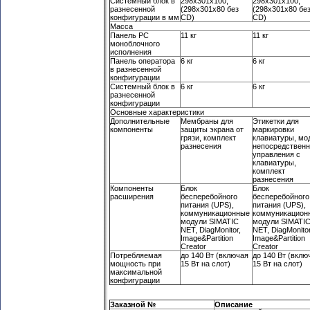
Системный блок в
298x301x100;
298x301x100;
разнесенной
(298x301x80 без
(298x301x80 бе
конфигурации в мм
CD)
CD)
Масса
Панель PC
11 кг
11 кг
моноблочного
исполнения
Панель оператора
6 кг
6 кг
в разнесенной
конфигурации
Системный блок в
6 кг
6 кг
разнесенной
конфигурации
Основные характеристики
Дополнительные
Мембраны для
Этикетки для
компоненты
защиты экрана от
маркировки
грязи, комплект
клавиатуры, мо
разнесения
непосредственн
управления с
клавиатуры,
комплект
разнесения
Компоненты
Блок
Блок
расширения
бесперебойного
бесперебойного
питания (UPS),
питания (UPS),
коммуникационные
коммуникацион
модули SIMATIC
модули SIMATI
NET, DiagMonitor,
NET, DiagMonitor
Image&Partition
Image&Partition
Creator
Creator
Потребляемая
до 140 Вт (включая
до 140 Вт (вклю
мощность при
15 Вт на слот)
15 Вт на слот)
максимальной
конфигурации
Заказной №
Описание