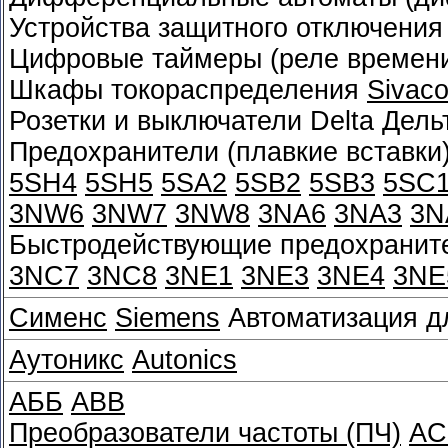
Устройства защитного отключения
Цифровые таймеры (реле времен
Шкафы токораспределения
Sivac
Розетки и выключатели Delta Дел
Предохранители (плавкие вставки
5SH4
5SH5
5SA2
5SB2
5SB3
5SC
3NW6
3NW7
3NW8
3NA6
3NA3
3N
Быстродействующие предохраните
3NC7
3NC8
3NE1
3NE3
3NE4
3NE
Сименс
Siemens
Автоматизация д
Аутоникс
Autonics
АББ
ABB
Преобразователи частоты (ПЧ)
AC