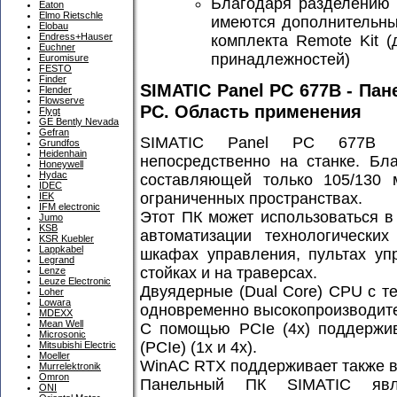
Благодаря разделению 
Eaton
Elmo Rietschle
имеются дополнительны
Elobau
Endress+Hauser
комплекта Remote Kit (
Euchner
принадлежностей)
Euromisure
FESTO
Finder
SIMATIC Panel PC 677B - Па
Flender
Flowserve
PC. Область применения
Flygt
GE Bently Nevada
Gefran
SIMATIC Panel PC 677B ск
Grundfos
Heidenhain
непосредственно на станке. Бл
Honeywell
Hydac
составляющей только 105/130 
IDEC
ограниченных пространствах.
IEK
IFM electronic
Этот ПК может использоваться в
Jumo
KSB
автоматизации технологически
KSR Kuebler
Lappkabel
шкафах управления, пультах уп
Legrand
стойках и на траверсах.
Lenze
Leuze Electronic
Двуядерные (Dual Core) CPU с т
Loher
Lowara
одновременно высокопроизводите
MDEXX
Mean Well
С помощью PCIe (4x) поддержив
Microsonic
(PCIe) (1x и 4x).
Mitsubishi Electric
Moeller
WinAC RTX поддерживает также в
Murrelektronik
Omron
Панельный ПК SIMATIC явл
ONI