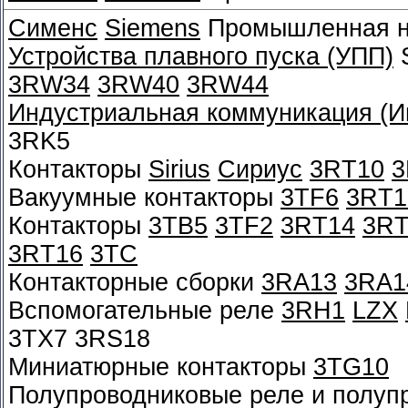
Сименс
Siemens
Промышленная ни
Устройства плавного пуска (УПП)
S
3RW34
3RW40
3RW44
Индустриальная коммуникация (Ин
3RK5
Контакторы
Sirius
Сириус
3RT10
3
Вакуумные контакторы
3TF6
3RT1
Контакторы
3TB5
3TF2
3RT14
3RT
3RT16
3TC
Контакторные сборки
3RA13
3RA1
Вспомогательные реле
3RH1
LZX
3TX7 3RS18
Миниатюрные контакторы
3TG10
Полупроводниковые реле и полуп