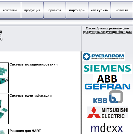
контакты
продукция
проекты
партнеры
как купить
новости
Мы выбрали и рекомендуем
3)
продукцию следующих брендов:
)
1)
Системы позиционирования
Системы идентификации
Решения для HART