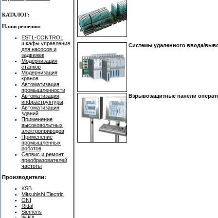
КАТАЛОГ:
Наши решения:
ESTL-CONTROL
шкафы управления
Системы удаленного ввода/выв
для насосов и
задвижек
Модернизация
станков
Модернизация
кранов
Автоматизация
промышленности
Автоматизация
Взрывозащитные панели операто
инфраструктуры
Автоматизация
зданий
Применение
высоковольтных
электроприводов
Применение
промышленных
роботов
Сервис и ремонт
преобразователей
частоты
Производители:
KSB
Mitsubishi Electric
ONI
Rittal
Siemens
WIKA