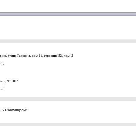
ино, улица Гаршина, дом 11, строение 52, пом. 2
ни)
Завод "ТЗПП"
ни)
3, БЦ "Командарм".