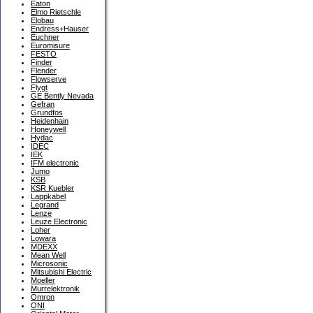
Eaton
Elmo Rietschle
Elobau
Endress+Hauser
Euchner
Euromisure
FESTO
Finder
Flender
Flowserve
Flygt
GE Bently Nevada
Gefran
Grundfos
Heidenhain
Honeywell
Hydac
IDEC
IEK
IFM electronic
Jumo
KSB
KSR Kuebler
Lappkabel
Legrand
Lenze
Leuze Electronic
Loher
Lowara
MDEXX
Mean Well
Microsonic
Mitsubishi Electric
Moeller
Murrelektronik
Omron
ONI