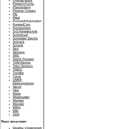
Oriental Motor
Pepperl+Fuchs
Pfannenberg
Phoenix Contact
Pilz
Rittal
Rockwell Automation
RuggedCom
Rurhpumpen
S+S Regeltechnik
Schmersal
Schneider Electric
Schrack
Schunk
Sick
Siemens
SMC
Speck Pumpen
TDM Electric
Telco Sensors
TMEIC
Toshiba
Turck
UMEB
Elektromotoren
Vacon
Vipa
Wago
Weidmueller
Weintek
Wenglor
WIKA
Wilo
Ziehl
Виды продукции:
Шкафы управления