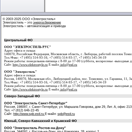
© 2003-2025 ООО «Электростиль»
Электростиль – это
энергосбережение
Электростиль – автоматизация и привода
Центральный ФО
ООО "ЭЛЕКТРОСТИЛЬ РУС"
Адрес офиса и склада:
140070, Российская Федерация, Московская область, г. Люберцы, рабочий поселок Томил
Тел./Факс: +7 (495) 514-93-16, +7 (495) 514-93-17, +7 (495) 545-34-19
Режим работы: понедельник-пятница с 8-00 до 17-00 (суббота, воскресенье -выходные д
Сайт:
http://www.elektrostyle.ru
Е-майл:
info@estl.ru
ООО "Электростиль"
Адрес офиса и склада:
Россия, 140070, Московская обл., Люберецкий район, пос. Томилино, ул. Гаршина, 11, 
Тел./Факс: +7 (495) 514-93-16, +7 (495) 514-93-17, +7 (495) 545-34-19
Режим работы: понедельник-пятница с 8-00 до 17-00 (суббота, воскресенье -выходные д
Сайт:
http://www.elektrostyle.ru
Е-майл:
info@estl.ru
Северо-Западный ФО
ООО "Электростиль Санкт-Петербург"
Россия, 198097, г. Санкт-Петербург, ул. Маршала Говорова, дом 29, Лит. А, офис 21
Тел. +7 (812) 646-22-45
Сайт:
http://www.spb.estl.ru
Е-майл:
spb@estl.ru
Южный, Северо-Кавказский и Крымский ФО
ООО "Электростиль Ростов-на-Дону"
Россия, 344092, г. Ростов-на-Дону, пр-т Комарова, 28, корпус 2