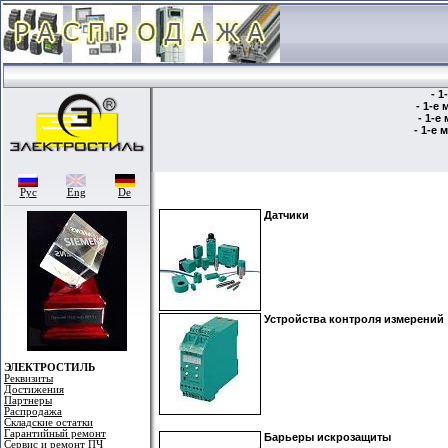
- 
- 1-е
- 1-
- 1-е
Рус
Eng
De
Датчики
Устройства контроля измерений
ЭЛЕКТРОСТИЛЬ
Реквизиты
Достижения
Партнеры
Распродажа
Складские остатки
Гарантийный ремонт
Барьеры искрозащиты
Сервис и ремонт ПЧ