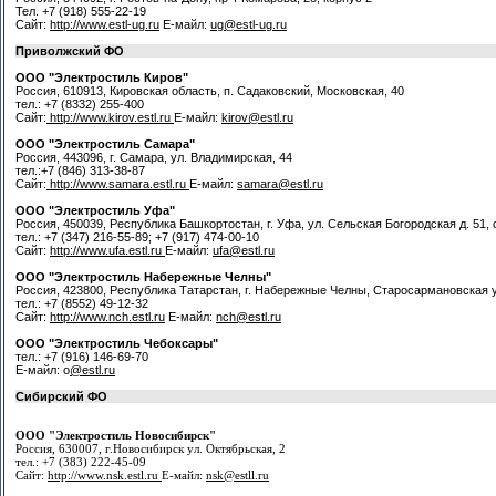
Тел. +7 (918) 555-22-19
Сайт:
http://www.estl-ug.ru
Е-майл:
ug@estl-ug.ru
Приволжский ФО
ООО "Электростиль Киров"
Россия, 610913, Кировская область, п. Садаковский, Московская, 40
тел.: +7 (8332) 255-400
Сайт:
http://www.kirov.estl.ru
Е-майл:
kirov@estl.ru
ООО "Электростиль Самара"
Россия, 443096, г. Самара, ул. Владимирская, 44
тел.:+7 (846) 313-38-87
Сайт:
http://www.samara.estl.ru
Е-майл:
samara@estl.ru
ООО "Электростиль Уфа"
Россия, 450039, Республика Башкортостан, г. Уфа, ул. Сельская Богородская д. 51,
тел.: +7 (347) 216-55-89; +7 (917) 474-00-10
Сайт:
http://www.ufa.estl.ru
Е-майл:
ufa@estl.ru
ООО "Электростиль Набережные Челны"
Россия, 423800, Республика Татарстан, г. Набережные Челны, Старосармановская ул
тел.: +7 (8552) 49-12-32
Сайт:
http://www.nch.estl.ru
Е-майл:
nch@estl.ru
ООО "Электростиль Чебоксары"
тел.: +7 (916) 146-69-70
Е-майл: o
@estl.ru
Сибирский ФО
ООО "Электростиль Новосибирск"
Россия, 630007, г.Новосибирск ул. Октябрьская, 2
тел.: +7 (383) 222-45-09
Сайт:
http://www.nsk.estl.ru
Е-майл:
nsk@estll.ru