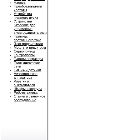
Насосы
Преобразователи
частоты
Устройства
плавного пуска
Устройства
Simocode для
управления
электродвигателями
Привода
постоянного тока
Электродвигатели
Муфты и редукторы
Сервопривод
Контроллеры
Панели оператора
Промышленные
сети
КИПиА и датчики
Низковольтная
аппаратура
Розетки и
выключатели
Шкафы и корпуса
Робототехника
Станки и станочное
оборудование