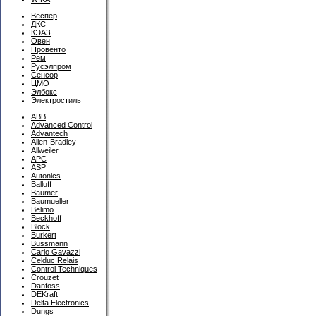
Веспер
ДКС
КЭАЗ
Овен
Провенто
Рем
Русэлпром
Сенсор
ЦМО
Элбокс
Электростиль
ABB
Advanced Control
Advantech
Allen-Bradley
Allweiler
APC
ASP
Autonics
Balluff
Baumer
Baumueller
Belimo
Beckhoff
Block
Burkert
Bussmann
Carlo Gavazzi
Celduc Relais
Control Techniques
Crouzet
Danfoss
DEKraft
Delta Electronics
Dungs