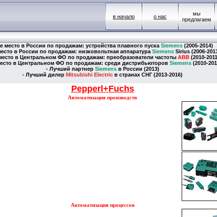
мы
в начало
о нас
предлагаем
1-е место в России по продажам: устройства плавного пуска
Siemens
(2005-2014)
 место в России по продажам: низковольтная аппаратура
Siemens
Sirius (2006-201
е место в Центральном ФО по продажам: преобразователи частоты
ABB
(2010-2011
 место в Центральном ФО по продажам: среди дистрибьюторов
Siemens
(2010-201
- Лучший партнер
Siemens
в России (2013)
- Лучший дилер
Mitsubishi Electric
в странах СНГ (2013-2016)
Pepperl+Fuchs
Автоматизация производств
Автоматизация процессов