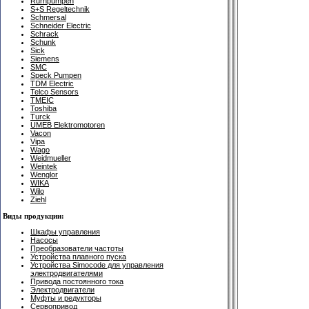
Rurhpumpen
S+S Regeltechnik
Schmersal
Schneider Electric
Schrack
Schunk
Sick
Siemens
SMC
Speck Pumpen
TDM Electric
Telco Sensors
TMEIC
Toshiba
Turck
UMEB Elektromotoren
Vacon
Vipa
Wago
Weidmueller
Weintek
Wenglor
WIKA
Wilo
Ziehl
Виды продукции:
Шкафы управления
Насосы
Преобразователи частоты
Устройства плавного пуска
Устройства Simocode для управления
электродвигателями
Привода постоянного тока
Электродвигатели
Муфты и редукторы
Сервопривод