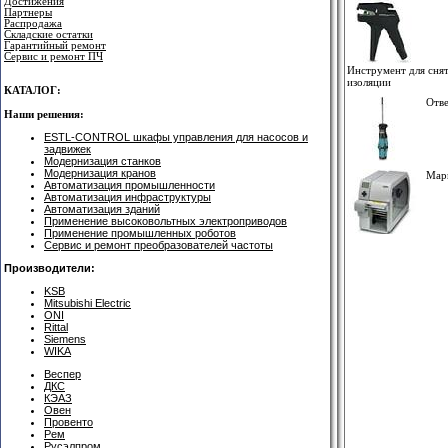
Достижения
Партнеры
Распродажа
Складские остатки
Гарантийный ремонт
Сервис и ремонт ПЧ
Инструмент для сня
изоляции
КАТАЛОГ:
Отв
Наши решения:
ESTL-CONTROL шкафы управления для насосов и
задвижек
Модернизация станков
Модернизация кранов
Мар
Автоматизация промышленности
Автоматизация инфраструктуры
Автоматизация зданий
Применение высоковольтных электроприводов
Применение промышленных роботов
Сервис и ремонт преобразователей частоты
Производители:
KSB
Mitsubishi Electric
ONI
Rittal
Siemens
WIKA
Веспер
ДКС
КЭАЗ
Овен
Провенто
Рем
Русэлпром