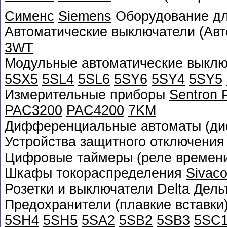
Сименс
Siemens
Оборудование дл
Автоматические выключатели (Авт
3WT
Модульные автоматические выклю
5SX5
5SL4
5SL6
5SY6
5SY4
5SY5
Измерительные приборы
Sentron
PAC3200
PAC4200
7KM
Дифференциальные автоматы (д
Устройства защитного отключения
Цифровые таймеры (реле времен
Шкафы токораспределения
Sivac
Розетки и выключатели Delta Дел
Предохранители (плавкие вставки
5SH4
5SH5
5SA2
5SB2
5SB3
5SC