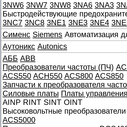
3NW6
3NW7
3NW8
3NA6
3NA3
3N
Быстродействующие предохраните
3NC7
3NC8
3NE1
3NE3
3NE4
3NE
Сименс
Siemens
Автоматизация д
Аутоникс
Autonics
АББ
ABB
Преобразователи частоты (ПЧ)
AC
ACS550
ACH550
ACS800
ACS850
Запчасти к преобразователя часто
Силовые платы
Платы управлени
AINP RINT SINT OINT
Высоковольтные преобразователи
ACS5000