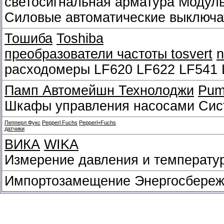
светосигнальная арматура Модул
Силовые автоматические выключа
Тошиба
Toshiba
преобразователи частоты tosvert
расходомеры LF620 LF622 LF541 
Памп Автомейшн Технолоджи
Pum
Шкафы управления насосами Сис
Пепперл Фукс
Pepperl Fuchs
Pepperl+Fuchs
датчики
ВИКА
WIKA
Измерение давления и температу
Импортозамещение Энергосбереж