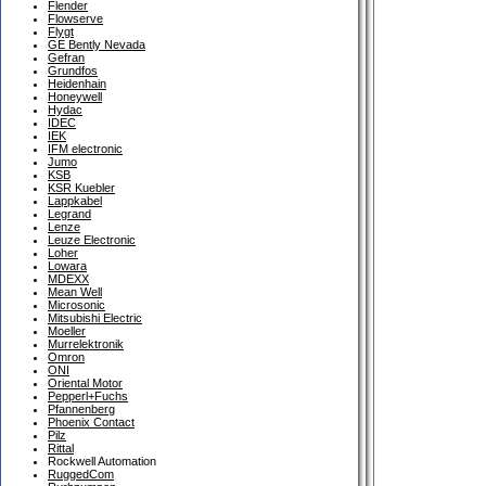
Flender
Flowserve
Flygt
GE Bently Nevada
Gefran
Grundfos
Heidenhain
Honeywell
Hydac
IDEC
IEK
IFM electronic
Jumo
KSB
KSR Kuebler
Lappkabel
Legrand
Lenze
Leuze Electronic
Loher
Lowara
MDEXX
Mean Well
Microsonic
Mitsubishi Electric
Moeller
Murrelektronik
Omron
ONI
Oriental Motor
Pepperl+Fuchs
Pfannenberg
Phoenix Contact
Pilz
Rittal
Rockwell Automation
RuggedCom