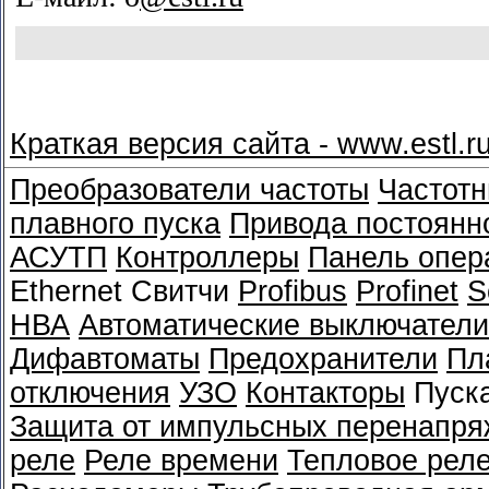
Краткая версия сайта - www.estl.r
Преобразователи частоты
Частотн
плавного пуска
Привода постоянно
АСУТП
Контроллеры
Панель опер
Ethernet Свитчи
Profibus
Profinet
S
НВА
Автоматические выключатели
Дифавтоматы
Предохранители
Пл
отключения
УЗО
Контакторы
Пуск
Защита от импульсных перенапря
реле
Реле времени
Тепловое рел