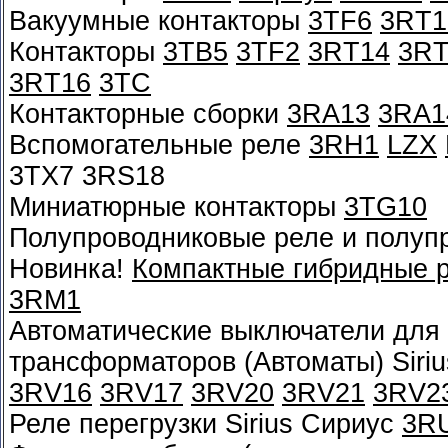
Вакуумные контакторы
3TF6
3RT1
Контакторы
3TB5
3TF2
3RT14
3RT
3RT16
3TC
Контакторные сборки
3RA13
3RA1
Вспомогательные реле
3RH1
LZX
3TX7 3RS18
Миниатюрные контакторы
3TG10
Полупроводниковые реле и полуп
Новинка!
Компактные гибридные 
3RM1
Автоматические выключатели для 
трансформаторов (Автоматы) Siri
3RV16
3RV17
3RV20
3RV21
3RV2
Реле перегрузки Sirius Сириус
3R