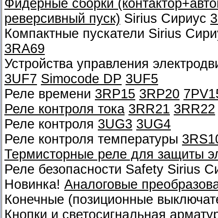
Фидерные сборки (контактор+автом
реверсивный пуск)
Sirius Сириус
Компактные пускатели Sirius Сир
3RA69
Устройства управления электрод
3UF7
Simocode DP
3UF5
Реле времени
3RP15
3RP20
7PV1
Реле контроля тока
3RR21
3RR22
Реле контроля
3UG3
3UG4
Реле контроля температуры
3RS1
Термисторные реле для защиты э
Реле безопасности Safety Sirius 
Новинка!
Аналоговые преобразов
Конечные (позиционные выключат
Кнопки и светосигнальная армату