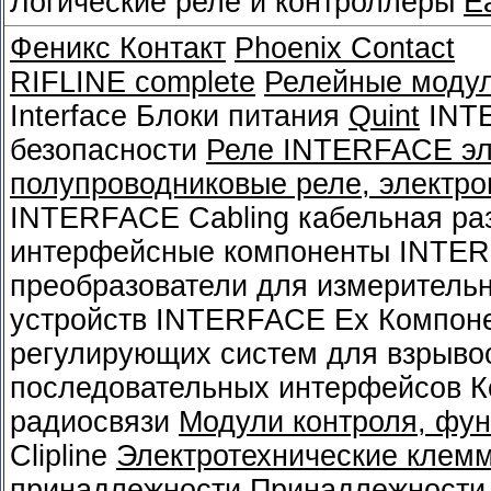
Логические реле и контроллеры
E
Феникс Контакт
Phoenix Contact
RIFLINE complete
Релейные моду
Interface Блоки питания
Quint
INTE
безопасности
Реле INTERFACE эл
полупроводниковые реле, электро
INTERFACE Cabling кабельная ра
интерфейсные компоненты INTE
преобразователи для измеритель
устройств INTERFACE Ex Компон
регулирующих систем для взрыво
последовательных интерфейсов 
радиосвязи
Модули контроля, фун
Clipline
Электротехнические клем
принадлежности
Принадлежности 