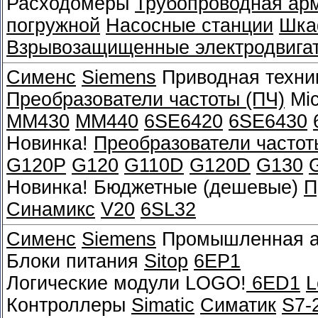
Расходомеры
Трубопроводная ар
погружной
Насосные станции
Шка
Взрывозащищенные электродвига
Сименс
Siemens
Приводная техни
Преобразователи частоты (ПЧ)
Mic
MM430
MM440
6SE6420
6SE6430
Новинка!
Преобразователи частот
G120P
G120
G110D
G120D
G130
Новинка! Бюджетные (дешевые)
П
Синамикс
V20
6SL32
Сименс
Siemens
Промышленная а
Блоки питания
Sitop
6EP1
Логические модули LOGO!
6ED1
L
Контроллеры
Simatic
Симатик
S7-