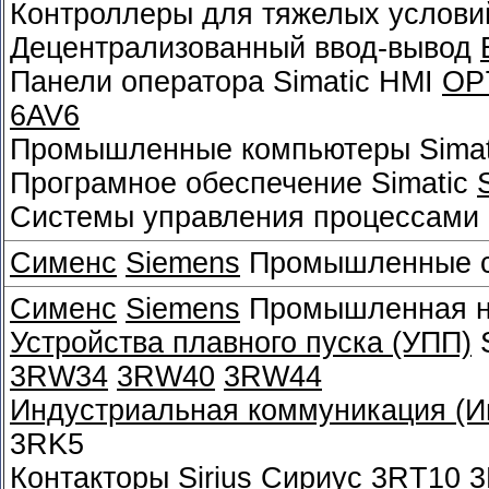
Контроллеры для тяжелых услови
Децентрализованный ввод-вывод
Панели оператора Simatic HMI
OP
6AV6
Промышленные компьютеры Sima
Програмное обеспечение Simatic
Системы управления процессами 
Сименс
Siemens
Промышленные с
Сименс
Siemens
Промышленная ни
Устройства плавного пуска (УПП)
S
3RW34
3RW40
3RW44
Индустриальная коммуникация (Ин
3RK5
Контакторы
Sirius
Сириус
3RT10
3