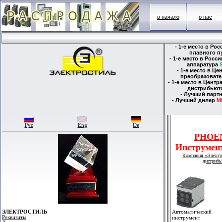
в начало
о нас
- 1-е место в Ро
плавного п
- 1-е место в Рос
аппаратура
- 1-е место в Ц
преобразовате
- 1-е место в Цент
дистрибьют
- Лучший парт
- Лучший дилер
Mi
Рус
Eng
De
PHOE
Инструмент
Компания «Электр
дистрибь
Автоматический
ЭЛЕКТРОСТИЛЬ
Реквизиты
инструмент