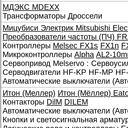
МДЭКС MDEXX
Трансформаторы Дроссели
Мицубиси Электрик
Mitsubishi Elec
Преобразователи частоты (ПЧ)
FR
Контроллеры
Melsec FX1s
FX1n
F
Микроконтроллеры
Alpha
AL2-10m
Сервопривод Melservo : Сервоус
Серводвигатели HF-KP HF-MP HF
Автоматические выключатели (Ав
Итон (Меллер)
Итон (Мёллер
)
Eato
Контакторы
DilM
DILEM
Автоматические выключатели (Ав
Кнопки и светосигнальная армату