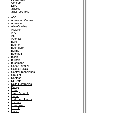
Сенсор
ЦМО
Элбокс
Электростиль
ABB
Advanced Control
Advantech
Allen-Bradley
Allweiler
APC
ASP
Autonics
Balluff
Baumer
Baumueller
Belimo
Beckhoff
Block
Burkert
Bussmann
Carlo Gavazzi
Celduc Relais
Control Techniques
Crouzet
Danfoss
DEKraft
Delta Electronics
Dungs
Eaton
Elmo Rietschle
Elobau
Endress+Hauser
Euchner
Euromisure
FESTO
Finder