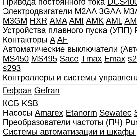
Привода постоянного тока
DCS40
Электродвигатели
M2AA
3GAA
M3
M3GM
HXR
AMA
AMI
AMK
AML
AM
Устройства плавного пуска (УПП)
Контакторы
A
AF
Автоматические выключатели (Ав
MS450
MS495
Sace
Tmax
Emax
s2
s293
Контроллеры и системы управле
Гефран
Gefran
КСБ
KSB
Насосы
Amarex
Etanorm
Sewatec
Преобразователи частоты (ПЧ)
Pu
Системы автоматизации и шкафы 