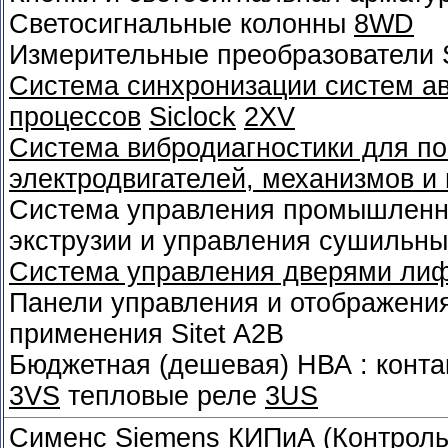
Светосигнальные колонны
8WD
Измерительные преобразователи 
Система синхронизации систем а
процессов
Siclock
2XV
Система вибродиагностики для по
электродвигателей, механизмов и
Система управления промышленн
экструзии и управления сушильн
Система управления дверями лифт
Панели управления и отображени
применения Sitet A2B
Бюджетная (дешевая) НВА : конт
3VS
тепловые реле
3US
Сименс
Siemens
КИПиА (Контроль